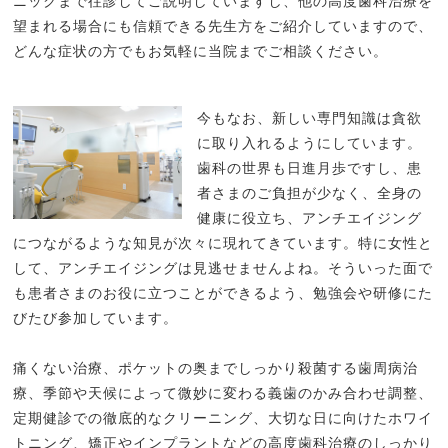
ニックまで往診してご説明していますし、他の高度歯科治療を
望まれる場合にも信頼できる先生方をご紹介していますので、
どんな症状の方でもお気軽に当院までご相談ください。
今もなお、新しい専門知識は貪欲
に取り入れるようにしています。
歯科の世界も日進月歩ですし、患
者さまのご負担が少なく、全身の
健康に役立ち、アンチエイジング
につながるような知見が次々に現れてきています。特に女性と
して、アンチエイジングは見逃せませんよね。そういった面で
も患者さまのお役に立つことができるよう、勉強会や研修にた
びたび参加しています。
痛くない治療、ポケットの奥までしっかり殺菌する歯周病治
療、季節や天候によって微妙に変わる義歯のかみ合わせ調整、
定期健診での徹底的なクリーニング、大切な日に向けたホワイ
トニング、矯正やインプラントなどの高度歯科治療のしっかり