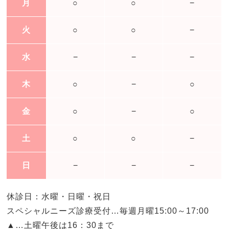
月
○
○
−
火
○
○
−
水
−
−
−
木
○
−
○
金
○
−
○
土
○
○
−
日
−
−
−
休診日：水曜・日曜・祝日
スペシャルニーズ診療受付…毎週月曜15:00～17:00
▲…土曜午後は16：30まで